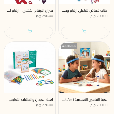
كتاب قماش تفاعلي ارقام وحساب مع تمارين
ميزان الارقام الخشبي - ارقام انجليزي لتعليم العد والارقام للاطفال من سن 3 سنوات
200.00 ج.م
250.00 ج.م
نفدت الكمية
لعبة التخمين التعليمية What Am I؟ لتعلم اللغة الإنجليزية
لعبة العيدان والحلقات التعليمية Montessori Sticks & Rings
200.00 ج.م
270.00 ج.م