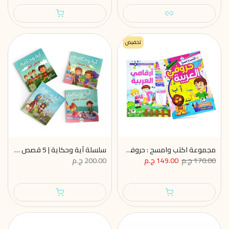
تخفيض
مجموعة اكتب وامسح : حروفي وارقامي العربية كتابين
سلسلة آية وحكاية | 5 قصص تربوية تغرس القيم القرآنية في قلب طفلك
170.00 ج.م
149.00 ج.م
200.00 ج.م