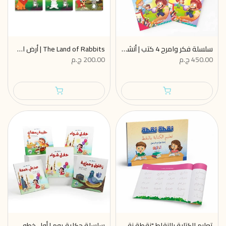
سلسلة فكر وامرح 4 كتب | أنشطة ممتعة تنمي ذكاء طفلك قبل دخول المدرسة
The Land of Rabbits | أرض الأرانب سلسلة من 5 قصص باللغة الإنجليزية تشجع طفلك على القراءة بثقة
450.00 ج.م
200.00 ج.م
تعليم الكتابة بالنقاط "نقطة نقطة" | البداية الصحيحة لإتقان مسكة القلم والكتابة بثقة
سلسلة حكاية يوم | أول خطوة لتعريف طفلك بالمناسبات الإسلامية بأسلوب قصصي ممتع