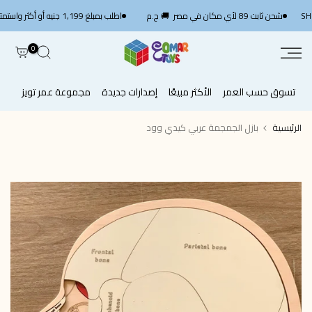
الانتقال
SHP1
شحن ثابت 89 لأي مكان في مصر 🚚 ج.م
اطلب بمبلغ 1,199 جنيه أو أكثر واستمتع بشحن سريع مجاني — استخدم الكود
إلى
المحتوى
0
تسوق حسب العمر
الأكثر مبيعًا
إصدارات جديدة
مجموعة عمر تويز
الرئيسية
بازل الجمجمة عربي كيدي وود