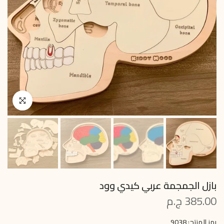
انقر للتكبير
بازل الجمجمة عربي كيدي وود
385.00 ج.م
رمز المنتج:
9038