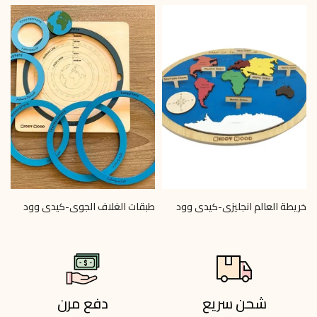
خريطة العالم انجليزي-كيدي وود
طبقات الغلاف الجوي-كيدي وود
خ
0
LE 390.00
LE 450.00
شحن سريع
دفع مرن