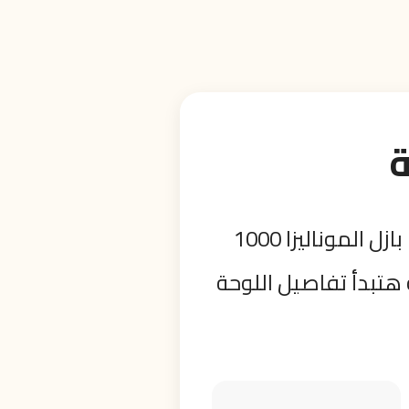
تجربة تركيب لمحبي التحدّي الحقيقي والتفاصيل الفنية الدقيقة 🎨 بازل الموناليزا 1000
هتبدأ تفاصيل اللوحة