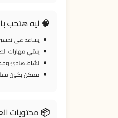
🧠 ليه هتحب بازل 1000 ق
يساعد على تحسين ا
ينمّي مهارات الصب
نشاط هادئ وممت
ممكن يكون نشاط
📦 محتويات الع