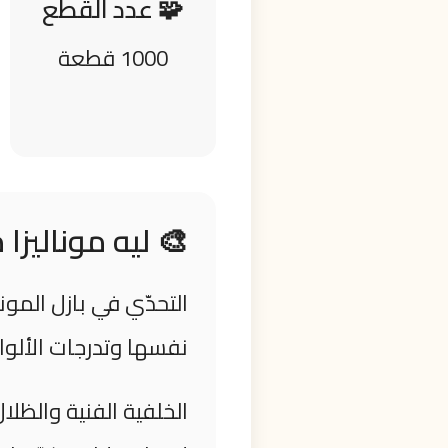
🧩 عدد القطع
1000 قطعة
🎨 ليه موناليز
التحدّي في بازل الم
نفسها وتدرجات الألوان
الخلفية الفنية والظلا