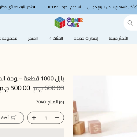
SHP1199
شحن ثابت 89 لأي مكان في مصر 🚚 ج.م
الأكثر مبيعًا
إصدارات جديدة
الفئات
المتجر
مجموعة عم
بازل 1000 قطعة –لوحة الموناليزا
600.00 ج.م
500.00 ج.م
رمز المنتج:
7048
أضف إ