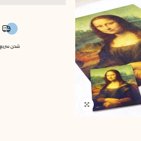
شحن سريع
انقر للتكبير