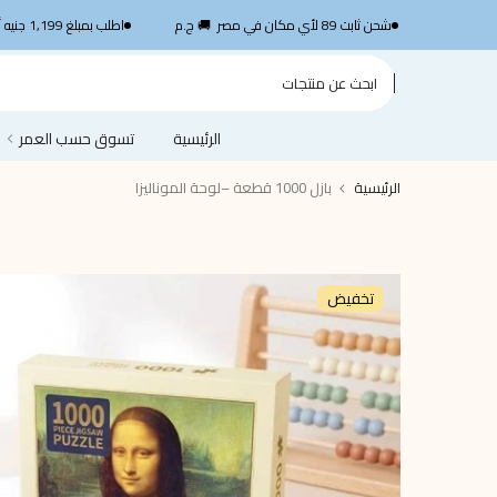
الانتقال
SHP1199
شحن ثابت 89 لأي مكان في مصر 🚚 ج.م
اطلب بمبلغ 1,199 جنيه أو أكثر واستمتع بشحن سريع مجاني — استخدم الكود
إلى
المحتوى
الرئيسية
تسوق حسب العمر
الرئيسية
بازل 1000 قطعة –لوحة الموناليزا
تخفيض