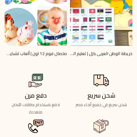
خريطة الوطن العربي بازل | تعليم الجغرافيا 6+ | Omar Toys
صلصال فوم 12 لون | ألعاب تشكيل آمنة | Omar Toys
0
LE 40.00
LE 745.00
LE 800.00
شحن سريع
دفع مرن
شحن سريع في جميع أنحاء مصر
ادفع باستخدام بطاقات ائتمان
متعددة