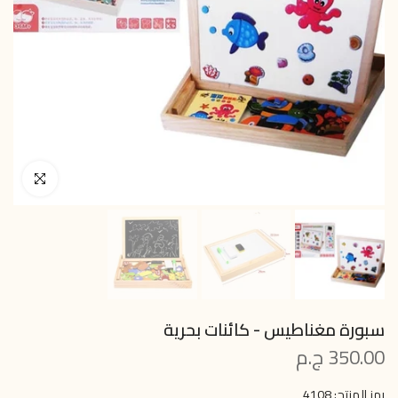
انقر للتكبير
سبورة مغناطيس - كائنات بحرية
350.00 ج.م
رمز المنتج:
4108