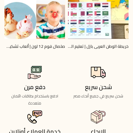
خريطة الوطن العربي بازل | تعليم الجغرافيا 6+ | Omar Toys
صلصال فوم 12 لون | ألعاب تشكيل آمنة | Omar Toys
0
LE 40.00
LE 745.00
LE 800.00
شحن سريع
دفع مرن
شحن سريع في جميع أنحاء مصر
ادفع باستخدام بطاقات ائتمان
متعددة
الإرجاع
خدمة العملاء أونلاين