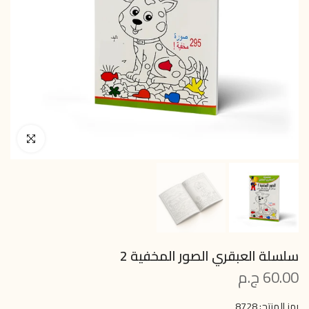
انقر للتكبير
سلسلة العبقري الصور المخفية 2
60.00 ج.م
رمز المنتج:
8728