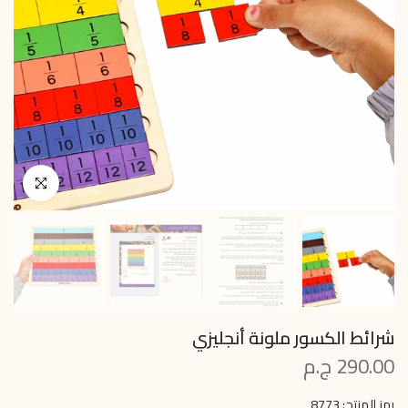
انقر للتكبير
شرائط الكسور ملونة أنجليزي
290.00 ج.م
رمز المنتج:
8773