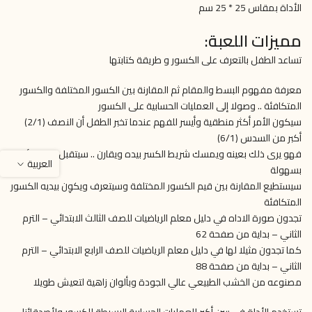
الأداة بمقاس 25 * 25 سم
مميزات اللعبة:
تساعد الطفل بالتعرف على الكسور و طريقة كتابتها
معرفة مفهوم البسط والمقام ثم المقارنة بين الكسور المختلفة والكسور
المتكافئة .. وصولا إلى العمليات الحسابية على الكسور
سيكون الأمر أكثر منطقية وأيسر للفهم عندما تخبر الطفل أن النصف (2/1)
أكبر من السدس (6/1)
فهو يرى ذلك بعينه ويمسك شريط الكسر بيده ويقارن .. سيتقبل عقله الأمر
العربية
بسهولة
سيستطيع المقارنة بين قيم الكسور المختلفة وسيتعرف ويكوِن بيديه الكسور
المتكافئة
تجدون صورة الاداه في دليل معلم الرياضيات للصف الثالث الابتدائي – الترم
الثاني – بداية من صفحة 62
كما تجدون مثيلا لها في دليل معلم الرياضيات للصف الرابع الابتدائي – الترم
الثاني – بداية من صفحة 88
مصنوعه من الخشب الطبيعي عالي الجودة وبألوان زاهية لتعيش طويلا
تستخدم الأداة في سن أكبر للعمليات الحسابية البسيطة للكسور ولأصدقائنا