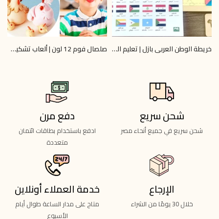
خريطة الوطن العربي بازل | تعليم الجغرافيا 6+ | Omar Toys
صلصال فوم 12 لون | ألعاب تشكيل آمنة | Omar Toys
0
LE 40.00
LE 745.00
LE 800.00
شحن سريع
دفع مرن
شحن سريع في جميع أنحاء مصر
ادفع باستخدام بطاقات ائتمان
متعددة
الإرجاع
خدمة العملاء أونلاين
خلال 30 يومًا من الشراء
متاح على مدار الساعة طوال أيام
الأسبوع