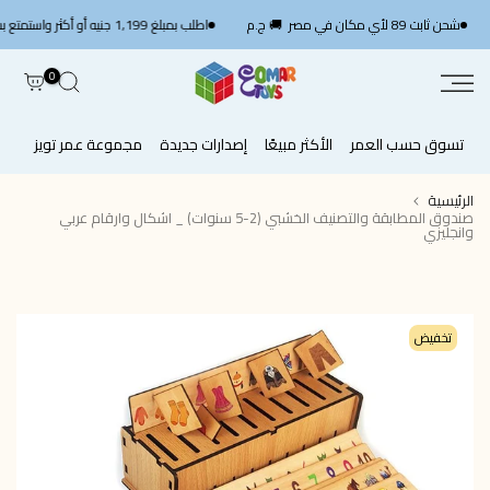
الانتقال
SH
شحن ثابت 89 لأي مكان في مصر 🚚 ج.م
اطلب بمبلغ 1,199 جنيه أو أكثر واستمتع بشحن سريع مجاني — استخدم الكود
إلى
المحتوى
0
تسوق حسب العمر
الأكثر مبيعًا
إصدارات جديدة
مجموعة عمر تويز
الرئيسية
صندوق المطابقة والتصنيف الخشبي (2-5 سنوات) _ اشكال وارقام عربي
وانجليزي
تخفيض