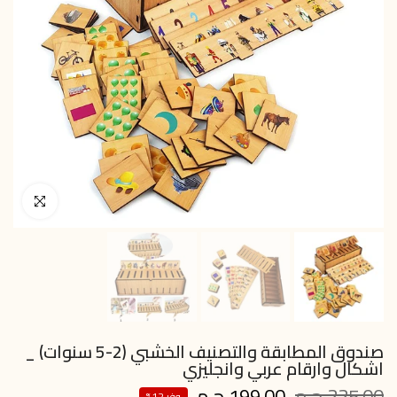
انقر للتكبير
صندوق المطابقة والتصنيف الخشبي (2-5 سنوات) _
اشكال وارقام عربي وانجليزي
225.00 ج.م
199.00 ج.م
وفر 12%