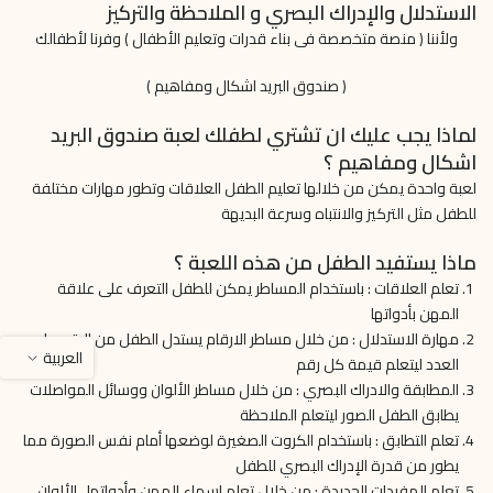
الاستدلال والإدراك البصري و الملاحظة والتركيز
ولأننا ( منصة متخصصة فى بناء قدرات وتعليم الأطفال ) وفرنا لأطفالك
( صندوق البريد اشكال ومفاهيم )
لماذا يجب عليك ان تشتري لطفلك لعبة صندوق البريد
اشكال ومفاهيم ؟
لعبة واحدة يمكن من خلالها تعليم الطفل العلاقات وتطور مهارات مختلفة
للطفل مثل التركيز والانتباه وسرعة البديهة
ماذا يستفيد الطفل من هذه اللعبة ؟
تعلم العلاقات : باستخدام المساطر يمكن للطفل التعرف على علاقة
المهن بأدواتها
مهارة الاستدلال : من خلال مساطر الارقام يستدل الطفل من الرقم على
العربية
العدد ليتعلم قيمة كل رقم
المطابقة والادراك البصري : من خلال مساطر الألوان ووسائل المواصلات
يطابق الطفل الصور ليتعلم الملاحظة
تعلم التطابق : باستخدام الكروت الصغيرة لوضعها أمام نفس الصورة مما
يطور من قدرة الإدراك البصري للطفل
تعلم المفردات الجديدة : من خلال تعلم اسماء المهن وأدواتها ، الألوان ،