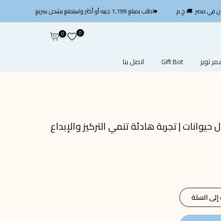
اطلب بمبلغ 1,199 جنيه أو أكثر واستمتع بشحن سريع مجاني — استخدم الكود
0
0
ر تويز
Gift Bot
اتصل بنا
 حيوانات | تجربة هادئة تنمي التركيز والإبداع
لى السلة