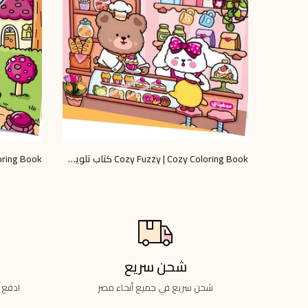
Cozy Fuzzy | Cozy Coloring Book كتاب تلوين كوزي للاسترخاء والإبداع
LE 120.00
LE 74.00
LE 120.00
شحن سريع
شحن سريع في جميع أنحاء مصر
ادفع 