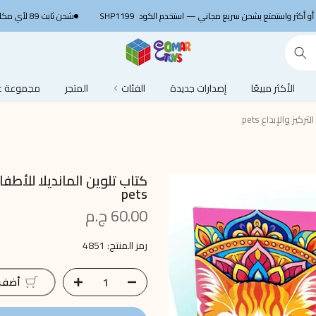
SHP1199
شحن ثابت 89 لأي مكان في مصر 🚚 ج.م
الأكثر مبيعًا
إصدارات جديدة
الفئات
المتجر
مجموعة عم
يز والإبداع pets
كتاب تلوين المانديلا للأطفال
pets
60.00 ج.م
رمز المنتج:
4851
أضف إ