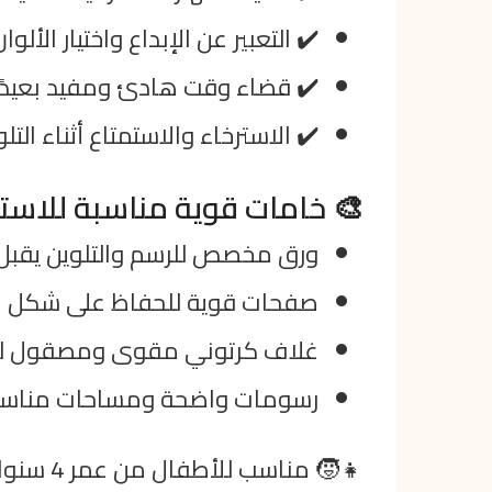
✔️ التعبير عن الإبداع واختيار الألوا
✔️ قضاء وقت هادئ ومفيد بعيدً
✔️ الاسترخاء والاستمتاع أثناء التل
🎨 خامات قوية مناسبة للاست
ورق مخصص للرسم والتلوين يقبل 
صفحات قوية للحفاظ على شكل ال
غلاف كرتوني مقوى ومصقول لتحم
رسومات واضحة ومساحات مناسبة
👧🧒 مناسب للأطفال من عمر 4 سنوات فأكثر