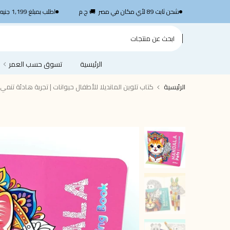
الانتقال
SHP1199
شحن ثابت 89 لأي مكان في مصر 🚚 ج.م
اطلب بمبلغ 1,199 جنيه أو أكثر واستمتع بشحن سريع مجاني — استخدم الكود
إلى
المحتوى
الرئيسية
تسوق حسب العمر
الرئيسية
كتاب تلوين المانديلا للأطفال حيوانات | تجربة هادئة تنمي الترك