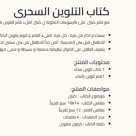
كتاب التلوين السحرى
مع قلم كيتى ملئ بالرسومات الملونة ل كيتى املء قلم التلوين ب
يستخدم اكتر من مرة : كل مرة املىء القلم و قوم بتلوين الكتاب بقلم التلوين الس
للاطفال قبل سن المدرسة : آمن جداً للاطفال من سن سنتين لحد 5 سنوا
يتعرف الطفل على الالوان بطريقة ممتعة و بسيطة و تنمى مهارات
محتويات المنتج:
1 كتاب تلوين سلك
1قلم تلوين بالماء
مواصفات المنتج:
موضوع الكتاب : كيتى
مقاس الكتاب: 18x14 سم تقريباً
مقاس القلم : 12 سم تقريباً
عدد الصفحات : 4 صفحات
خامة الكتاب : كرتون مقوى