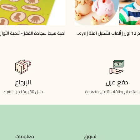
صلصال فوم 12 لون | ألعاب تشكيل آمنة | Omar Toys
لعبة سيجا سجادة القفز - تنمية التوازن
LE 650.00
دفع مرن
الإرجاع
باستخدام بطاقات ائتمان متعددة
خلال 30 يومًا من الشراء
تسوق
معلومات