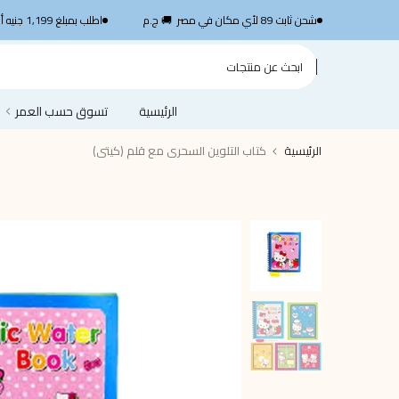
الانتقال
SHP1199
شحن ثابت 89 لأي مكان في مصر 🚚 ج.م
اطلب بمبلغ 1,199 جنيه أو أكثر واستمتع بشحن سريع مجاني — استخدم الكود
إلى
المحتوى
الرئيسية
تسوق حسب العمر
الرئيسية
كتاب التلوين السحرى مع قلم (كيتى)