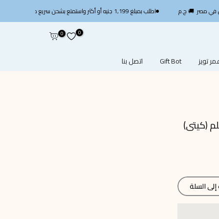
اطلب بمبلغ 1,199 جنيه أو أكثر واستمتع بشحن سريع مجاني — استخدم الكود
0
0
ر تويز
Gift Bot
اتصل بنا
م (كيتى)
لى السلة