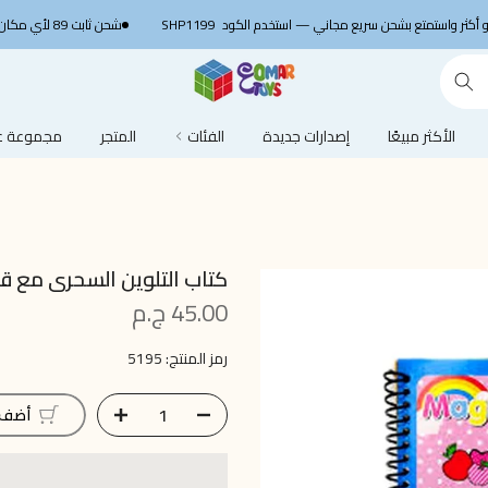
SHP1199
شحن ثابت 89 لأي مكان في مصر 🚚 ج.م
الأكثر مبيعًا
إصدارات جديدة
الفئات
المتجر
مجموعة عم
كتاب التلوين السحرى مع قل
45.00 ج.م
رمز المنتج:
5195
أضف إ