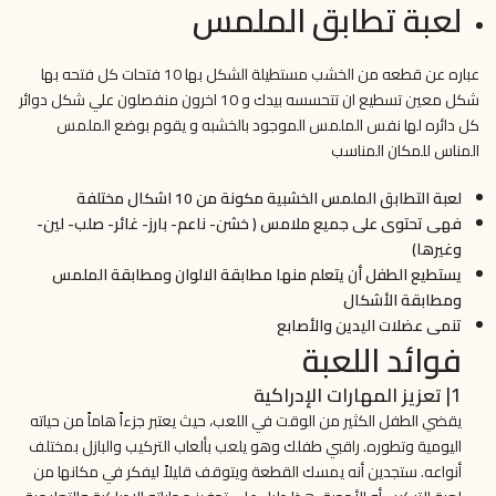
لعبة تطابق الملمس
عباره عن قطعه من الخشب مستطيلة الشكل بها 10 فتحات كل فتحه بها
شكل معين تسطيع ان تتحسسه بيدك و 10 اخرون منفصلون علي شكل دوائر
كل دائره لها نفس الملمس الموجود بالخشبه و يقوم بوضع الملمس
المناس للمكان المناسب
لعبة التطابق الملمس الخشبية مكونة من 10 اشكال مختلفة
فهى تحتوى على جميع ملامس ( خشن- ناعم- بارز- غائر- صلب- لين-
وغيرها)
يستطيع الطفل أن يتعلم منها مطابقة الالوان ومطابقة الملمس
ومطابقة الأشكال
تنمى عضلات اليدين والأصابع
فوائد اللعبة
1| تعزيز المهارات الإدراكية
يقضي الطفل الكثير من الوقت في اللعب، حيث يعتبر جزءاً هاماً من حياته
اليومية وتطوره. راقبي طفلك وهو يلعب بألعاب التركيب والبازل بمختلف
أنواعه. ستجدين أنه يمسك القطعة ويتوقف قليلاً ليفكر في مكانها من