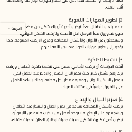
لعبة التركيب أو الأحجية. هذا دليل على تحفيز مهاراته الإدراكية والتعليمية
أثناء اللعب.
2| تطوير المهارات اللغوية
عندما يلعب الأطفال معاً لتركيب أحجية أو بناء شكل من مكعبات الليغو،
العربية
فهو يتحاورون معاً للتوصل لحل الأحجية ولتركيب الشكل النهائي.
وسيتحدثون عن الألوان والأشكال المختلفة وطرق التركيب المتنوعة. مما
يؤدي إلى تطوير مهارات الحوار وتحسين اللغة لديهم.
3| تنشيط الذاكرة
أثبتت الدراسات أن تركيب الأحاجي يعمل على تنشيط ذاكرة الأطفال وزيادة
تركيزهم بشكل كبير. حيث تحفز البازل التفكير والتذكر عند الطفل لكي
يتوصل للشكل النهائي ومعرفة مكان كل قطعة. وذلك يساعد الطفل
على التفوق دراسياً في مختلف المواد.
4| تعزيز الخيال والإبداع
تركيب الأشكال المختلفة يساعد في تعزيز الخيال والابتكار عند الأطفال
ويشجعهم على الإبداع. فلا يوجد أفضل من تركيب قلعة من الليغو أو
تركيب أحجية كبيرة لتشكيل مدينة جميلة لإطلاق العنان لمخيلة طفلك.