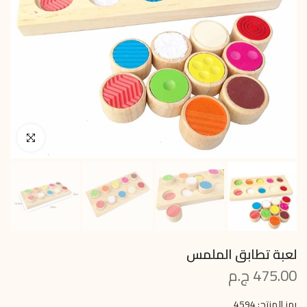
انقر للتكبير
لعبة تطابق الملمس
475.00 ج.م
رمز المنتج:
4594