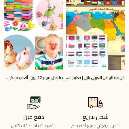
تخفيض
خريطة الوطن العربي بازل | تعليم الجغرافيا 6+ | Omar Toys
صلصال فوم 12 لون | ألعاب تشكيل آمنة | Omar Toys
0
LE 40.00
LE 745.00
LE 800.00
شحن سريع
دفع مرن
شحن سريع في جميع أنحاء مصر
ادفع باستخدام بطاقات ائتمان