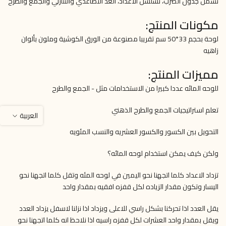
تشمل جدول الضرب، تسلسل الأعداد، العد التصاعدي والتنازلي والجمع والطرح
مكونات المنتج:
لوحة بحجم 33*50 سم تقريبا مصنوعة من الورق الكوشية وملون بألوان
زاهيه
مميزات المنتج:
للوحه المائه عددا كبيرا من الاستخدامات مثل - الجمع والطرح
تعلم استراتيجيات الجمع والطرح الذهني
العربية
التحويل بين الكسور والكسور العشريه والنسب المئويه
ولكن كيف يمكن استخدام لوحه المائه؟
تزداد الاعداد كلما اتجهنا نحو اليمين في لوحه المئه وتقل كلما اتجهنا نحو
اليسار وتكون مقدار الزياده لكل قفزه افقيه بمقدار واحد
يقل العدد اذا تحركنا بشكل راسي للاعلى ويزداد اذا نزلنا لاسفل يزداد العدد
ويقل بمقدار واحد العشرات لكل قفزه راسيه اذا نلاحظ انه كلما اتجهنا نحو