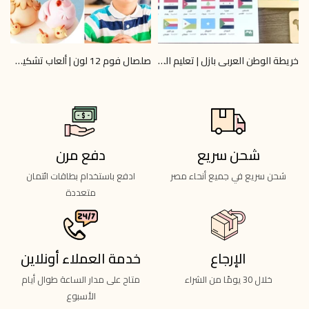
خريطة الوطن العربي بازل | تعليم الجغرافيا 6+ | Omar Toys
صلصال فوم 12 لون | ألعاب تشكيل آمنة | Omar Toys
0
LE 40.00
LE 745.00
LE 800.00
شحن سريع
دفع مرن
شحن سريع في جميع أنحاء مصر
ادفع باستخدام بطاقات ائتمان
متعددة
الإرجاع
خدمة العملاء أونلاين
خلال 30 يومًا من الشراء
متاح على مدار الساعة طوال أيام
الأسبوع