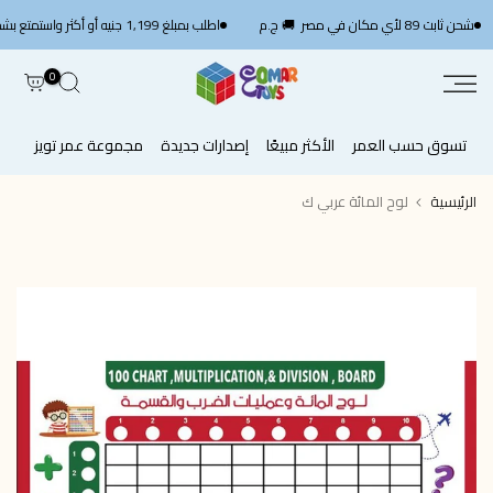
الانتقال
شحن ثابت 89 لأي مكان في مصر 🚚 ج.م
اطلب بمبلغ 1,199 جنيه أو أكثر واستمتع بشحن سريع مجاني — استخدم الكود
إلى
المحتوى
0
تسوق حسب العمر
الأكثر مبيعًا
إصدارات جديدة
مجموعة عمر تويز
الرئيسية
لوح المائة عربي ك