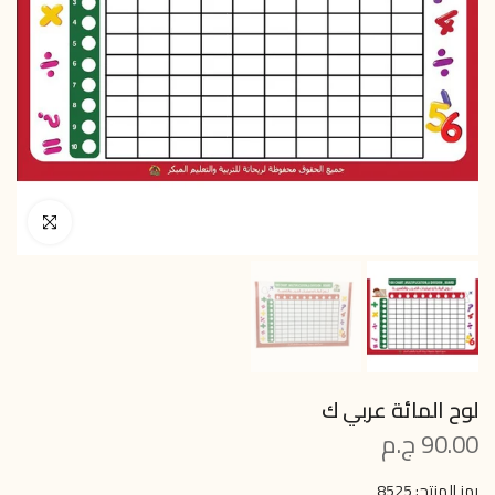
انقر للتكبير
لوح المائة عربي ك
90.00 ج.م
رمز المنتج:
8525