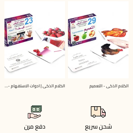
الكلام الذكي - التعميم
الكلام الذكى | ادوات الاستفهام - كيف؟
0
LE 70.00
LE 70.00
شحن سريع
دفع مرن