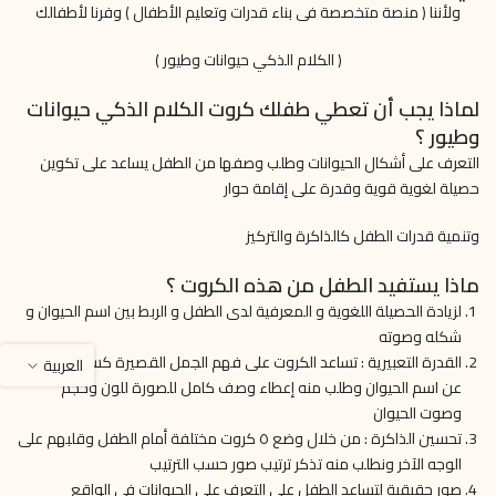
ولأننا ( منصة متخصصة فى بناء قدرات وتعليم الأطفال ) وفرنا لأطفالك
( الكلام الذكي حيوانات وطيور )
لماذا يجب أن تعطي طفلك كروت الكلام الذكي حيوانات
وطيور ؟
التعرف على أشكال الحيوانات وطلب وصفها من الطفل يساعد على تكوين
حصيلة لغوية قوية وقدرة على إقامة حوار
وتنمية قدرات الطفل كالذاكرة والتركيز
ماذا يستفيد الطفل من هذه الكروت ؟
لزيادة الحصيلة اللغوية و المعرفية لدى الطفل و الربط بين اسم الحيوان و
شكله وصوته
القدرة التعبيرية : تساعد الكروت على فهم الجمل القصيرة كسؤال الطفل
العربية
عن اسم الحيوان وطلب منه إعطاء وصف كامل للصورة للون وحجم
وصوت الحيوان
تحسين الذاكرة : من خلال وضع ٥ كروت مختلفة أمام الطفل وقلبهم على
الوجه الآخر ونطلب منه تذكر ترتيب صور حسب الترتيب
صور حقيقية لتساعد الطفل على التعرف على الحيوانات في الواقع