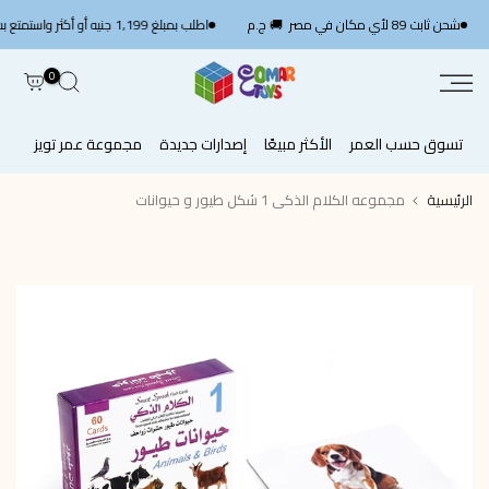
الانتقال
S
شحن ثابت 89 لأي مكان في مصر 🚚 ج.م
اطلب بمبلغ 1,199 جنيه أو أكثر واستمتع بشحن سريع مجاني — استخدم الكود
إلى
المحتوى
0
تسوق حسب العمر
الأكثر مبيعًا
إصدارات جديدة
مجموعة عمر تويز
الرئيسية
مجموعه الكلام الذكى 1 شكل طيور و حيوانات