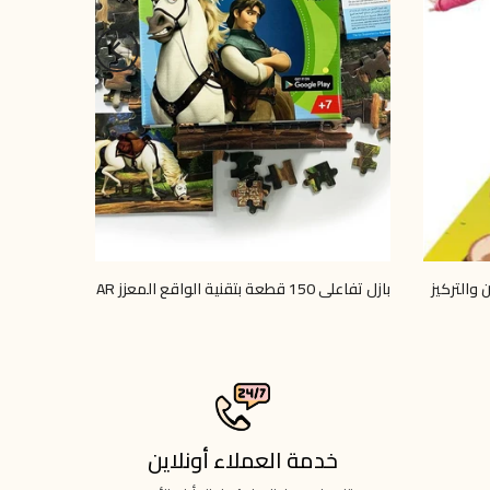
 والتركيز
بازل تفاعلي 150 قطعة بتقنية الواقع المعزز AR
LE 300.00
LE 199.00
LE 225.00
خدمة العملاء أونلاين