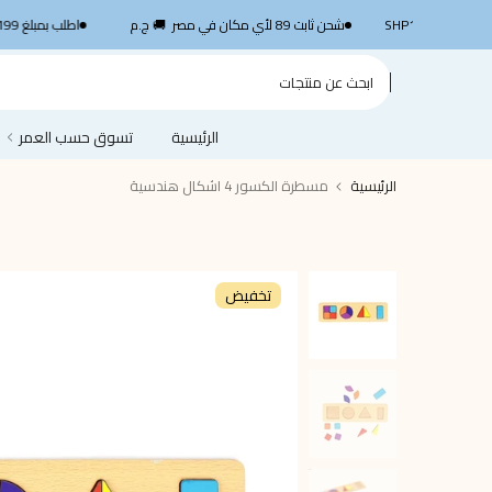
الانتقال
SHP1199
شحن ثابت 89 لأي مكان في مصر 🚚 ج.م
اطلب بمبلغ 1,199 جنيه أو أكثر واستمتع بشحن سريع مجاني — 
إلى
المحتوى
الرئيسية
تسوق حسب العمر
الرئيسية
مسطرة الكسور 4 اشكال هندسية
تخفيض