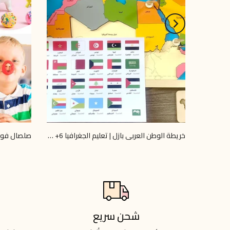
خريطة الوطن العربي بازل | تعليم الجغرافيا 6+ | Omar Toys
LE 40.00
LE 745.00
LE 800.00
شحن سريع