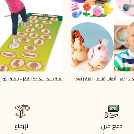
صلصال فوم 12 لون | ألعاب تشكيل آمنة | Omar Toys
لعبة سيجا سجادة القفز - تنمية التوازن
LE 650.00
دفع مرن
الإرجاع