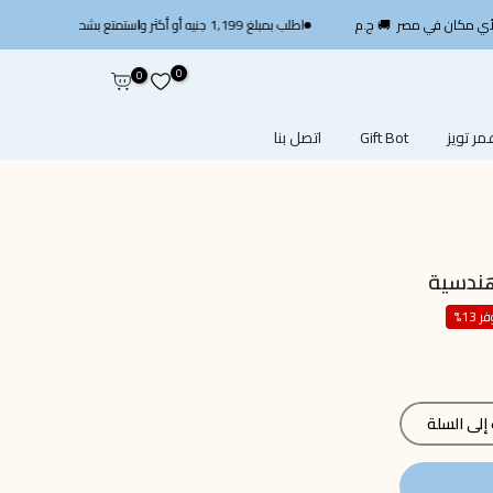
 ج.م
اطلب بمبلغ 1,199 جنيه أو أكثر واستمتع بشحن سريع مجاني — استخدم الكود
0
0
ر تويز
Gift Bot
اتصل بنا
ر 13%
لى السلة