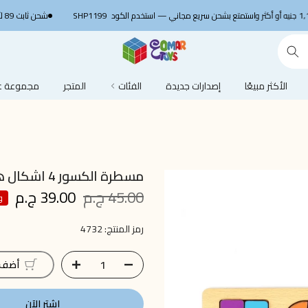
استخدم الكود
SHP1199
شحن ثابت 89 لأي مكان في مصر 🚚
الأكثر مبيعًا
إصدارات جديدة
الفئات
المتجر
مجموعة عم
مسطرة الكسور 4 اشكال هندسية
45.00 ج.م
39.00 ج.م
وف
رمز المنتج:
4732
أضف إ
اشتر الآن