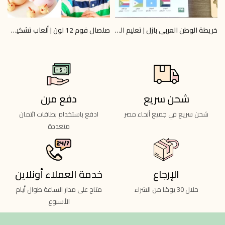
خريطة الوطن العربي بازل | تعليم الجغرافيا 6+ | Omar Toys
صلصال فوم 12 لون | ألعاب تشكيل آمنة | Omar Toys
0
LE 40.00
LE 745.00
LE 800.00
شحن سريع
دفع مرن
شحن سريع في جميع أنحاء مصر
ادفع باستخدام بطاقات ائتمان
متعددة
الإرجاع
خدمة العملاء أونلاين
خلال 30 يومًا من الشراء
متاح على مدار الساعة طوال أيام
الأسبوع