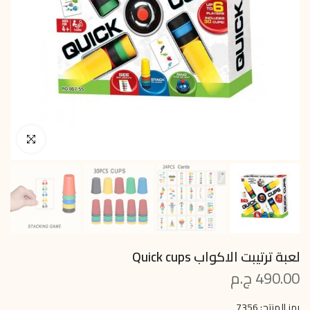
انقر للتكبير
لعبة ترتيبت الاكواب Quick cups
490.00 ج.م
رمز المنتج:
7356