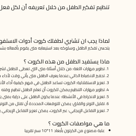
تنظيم تفكير الطفل من خلال تعريفه أن لكل فعل
لماذا يجب ان تشتري لطفلك كروت أدوات الاستفه
يتحسن تفكير الطفل وسلوكه بعد استيعابه متى يقوم بأفعاله بشك
ماذا يستفيد الطفل من هذه الكروت ؟
تطوير مهارات اللغة: من خلال أسئلة متى التي تعطى للطفل لشرح
تحفيز الانضباط الذاتي:عندما يعرف الطفل متى يأتي وقت لأداء مهم
تعزيز الاستقلالية: الكروت تساعد الطفل في فهم كيفية أداء الأ
تطوير مهارات التنظيم:يمكن للكروت أن تعلم الطفل تنظيم وقته وأ
تعزيز الانخراط في الأنشطة: عندما يكون الطفل على دراية بمتى ي
تقليل التوتر والقلق: يمكن للتوقعات المحددة أن تقلل من الت
تعزيز التفاعل الإيجابي: عبر الكروت، يمكن تعزيز التفاعل الإيجاب
ما هي مواصفات الكروت ؟
علبة مصنوع من الكرتون بأبعاد 11*10 سم تقريبا