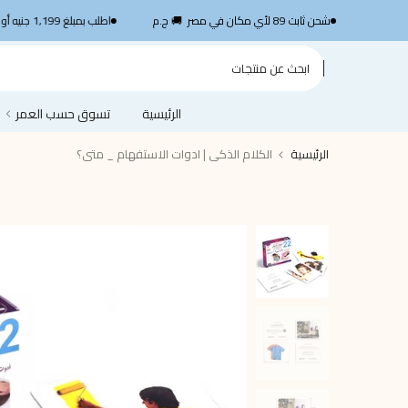
الانتقال
SHP1199
شحن ثابت 89 لأي مكان في مصر 🚚 ج.م
اطلب بمبلغ 1,199 جنيه أو أكثر واستمتع بشحن سريع مجاني — استخدم الكود
إلى
المحتوى
الرئيسية
تسوق حسب العمر
الرئيسية
الكلام الذكى | ادوات الاستفهام _ متى؟