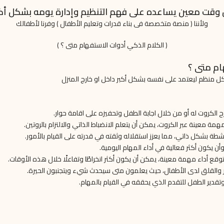
 وقت معين يساعده على فهم التنظيم وإدارة يومه بشكل أك
ولأننا ( منصة متخصصة فى بناء قدرات وتعليم الأطفال ) وفرنا لأطفالك
( الكلام الذكي أدوات الاستفهام متى ؟ )
ام متى ؟
ل منظم ليعتمد على نفسه بشكل أكبر داخل او خارج المنزل
 الكروت له أو من خلال اجابة الطفل وتحفيزه على اقامة حوار.
ة معينة عبر الكروت، يمكن أن يتعلم الانضباط الذاتي والالتزام بالروتين.
نشطة بشكل ذاتي، مما يعزز استقلاله وثقته في قدرته على القيام بالأمور.
ن يكون أكثر فعالية في أداء المهام اليومية.
توقع أداء مهمة معينة، يمكن أن يكون أكثر انخراطًا وتفاعلًا خلال هذه الأوقات.
وتر والقلق لدى الأطفال، حيث يعلمون متى سيحدث شيء ويتجنبون الحيرة.
ي وتقدير الطفل للتقدم الذي يحققه في القيام بالمهام.