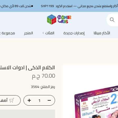
SHP1199
شحن ثابت 89 لأي مكان في مصر 🚚 ج.م
الأكثر مبيعًا
إصدارات جديدة
الفئات
المتجر
مجموعة عم
الكلام الذكى | ادوات الاس
70.00 ج.م
رمز المنتج:
3564
أضف إ