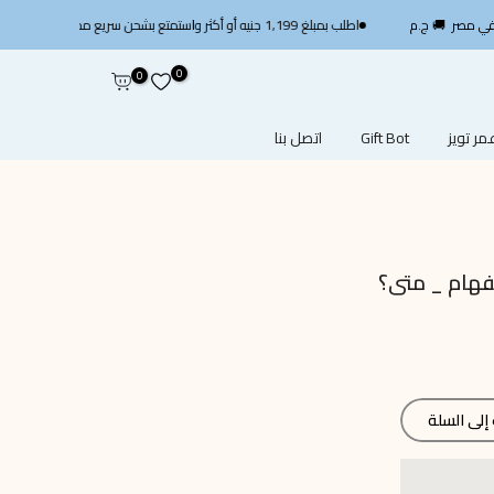
اطلب بمبلغ 1,199 جنيه أو أكثر واستمتع بشحن سريع مجاني — استخدم الكود
0
0
ر تويز
Gift Bot
اتصل بنا
تفهام _ متى؟
لى السلة