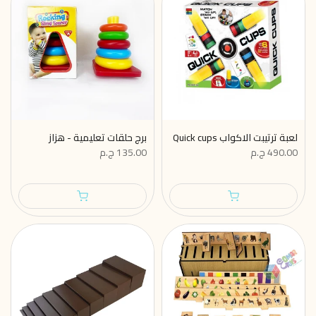
لعبة ترتيبت الاكواب Quick cups
برج حلقات تعليمية - هزاز
490.00 ج.م
135.00 ج.م