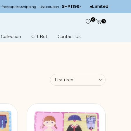
SHP1199
Limited offer
 shipping - Use coupon :
⚡
: Shipping to all go
0
0
Collection
Gift Bot
Contact Us
Featured