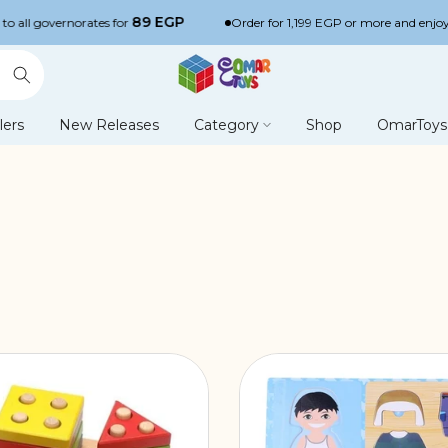
89 EGP
orates for
Order for 1,199 EGP or more and enjoy free express
lers
New Releases
Category
Shop
OmarToys 