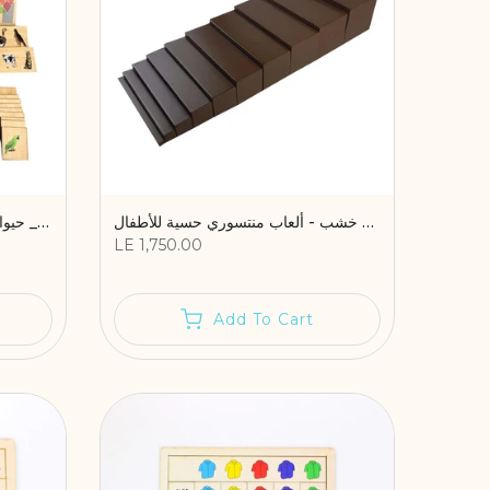
السلم البني منتسوري 10 قطع خشب - ألعاب منتسوري حسية للأطفال
صندوق المطابقة والتصنيف الخشبي ( 2 - 5 سنوات) _ حيوانات، طيور، فاكهة، خضار، واشكال
LE 1,750.00
Add To Cart