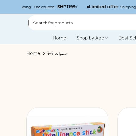
Skip
SHP1199
Limited offer
ing - Use coupon :
⚡
: Shipping to all governor
to
content
Home
Shop by Age
Best Sel
Home
3-4 سنوات