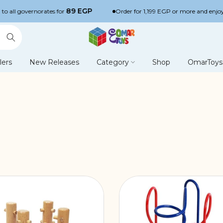
89 EGP
ates for
Order for 1,199 EGP or more and enjoy free express s
lers
New Releases
Category
Shop
OmarToys 