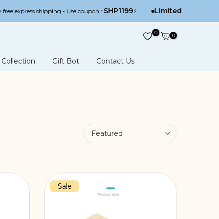
SHP1199
Limited offer
hipping - Use coupon :
⚡
: Shipping to all gove
0
0
Collection
Gift Bot
Contact Us
Featured
Sale