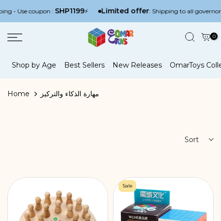
Skip
SHP1199
Limited offer
- Use coupon :
⚡
: Shipping to all governorates 
to
content
0
Shop by Age
Best Sellers
New Releases
OmarToys Coll
مهارة الذكاء والتركيز
Home
Sort
Sale