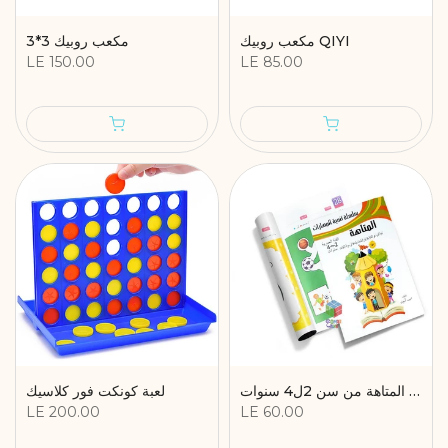
مكعب روبيك QIYI
مكعب روبيك 3*3
LE 150.00
LE 85.00
سلسلة تنمية مهارات - المتاهة من سن 2ل4 سنوات
لعبة كونكت فور كلاسيك
LE 200.00
LE 60.00