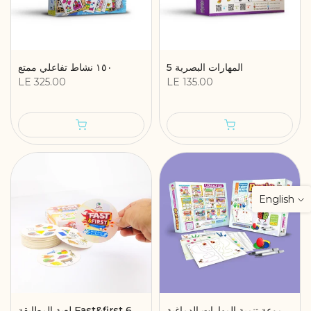
المهارات البصرية 5
١٥٠ نشاط تفاعلي ممتع
LE 325.00
LE 135.00
English
مجموعة تنمية المهارات الدماغية Brain Gym - أنشطة تفاعلية للتركيز والانتباه
لعبة المطابقة Fast&first 60 بطاقة