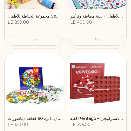
سيكونس الحروف للأطفال - لعبة مطابقة وتركيز
مجموعة الخياطة للأطفال Sewing Studio: 5 أشكال ممتعة (مخدة – ميدالية – محفظة – مقلمة – حامل شاحن) | من عمر 6–10 سنوات | هدية إبداعية للأشغال اليدوية
LE 850.00
LE 400.00
لعبة Pentago – لعبة الذكاء والتخطيط الاستراتيجي
بازل دائرة 60 قطعة ديناصورات
LE 120.00
LE 275.00